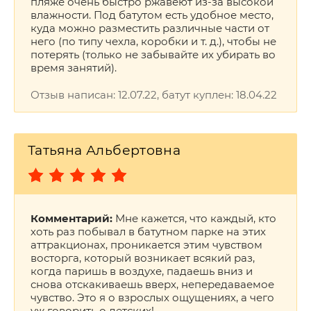
пляже очень быстро ржавеют из-за высокой
влажности. Под батутом есть удобное место,
куда можно разместить различные части от
него (по типу чехла, коробки и т. д.), чтобы не
потерять (только не забывайте их убирать во
время занятий).
Отзыв написан: 12.07.22, батут куплен: 18.04.22
Татьяна Альбертовна
Комментарий:
Мне кажется, что каждый, кто
хоть раз побывал в батутном парке на этих
аттракционах, проникается этим чувством
восторга, который возникает всякий раз,
когда паришь в воздухе, падаешь вниз и
снова отскакиваешь вверх, непередаваемое
чувство. Это я о взрослых ощущениях, а чего
уж говорить о детских!