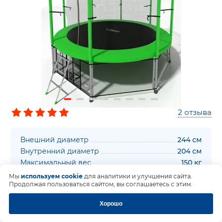
2
отзыва
Внешний диаметр
244 см
Внутренний диаметр
204 см
Максимальный вес
150 кг
Диаметр, ft
8
Мы
используем cookie
для аналитики и улучшения сайта.
Продолжая пользоваться сайтом, вы соглашаетесь с этим.
Защитная сетка
есть
Высота сетки
150 см
Хорошо